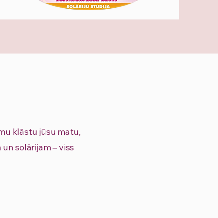
u klāstu jūsu matu,
un solārijam – viss