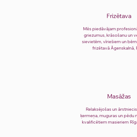
Frizētava
Mēs piedāvājam profesion
griezumus, krāsošanu un 
sievietēm, vīriešiem un bē
frizētavā Āgenskalnā, 
Masāžas
Relaksējošas un ārstniecis
ķermeņa, muguras un pēdu 
kvalificētiem masieriem Rīg