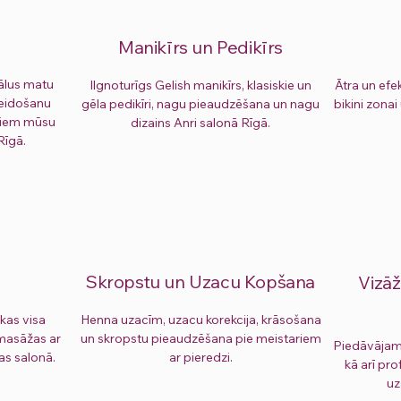
Manikīrs un Pedikīrs
ālus matu
Ilgnoturīgs Gelish manikīrs, klasiskie un
Ātra un efe
veidošanu
gēla pedikīri, nagu pieaudzēšana un nagu
bikini zonai
rniem mūsu
dizains Anri salonā Rīgā.
Rīgā.
Skropstu un Uzacu Kopšana
Vizā
kas visa
Henna uzacīm, uzacu korekcija, krāsošana
masāžas ar
un skropstu pieaudzēšana pie meistariem
Piedāvājam 
as salonā.
ar pieredzi.
kā arī pr
uz