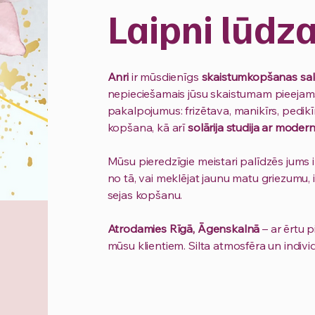
Laipni lūdz
Anri
ir mūsdienīgs
skaistumkopšanas sa
nepieciešamais jūsu skaistumam pieejams
pakalpojumus: frizētava, manikīrs, pedik
kopšana, kā arī
solārija studija ar mode
Mūsu pieredzīgie meistari palīdzēs jums izs
no tā, vai meklējat jaunu matu griezumu, 
sejas kopšanu.
Atrodamies Rīgā, Āgenskalnā
– ar ērtu 
mūsu klientiem. Silta atmosfēra un indivi