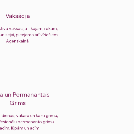
Vaksācija
ktīva vaksācija – kājām, rokām,
 un sejai, pieejama arī vīriešiem
Āgenskalnā.
ža un Permanantais
Grims
dienas, vakara un kāzu grimu,
ofesionālu permananto grimu
acīm, lūpām un acīm.