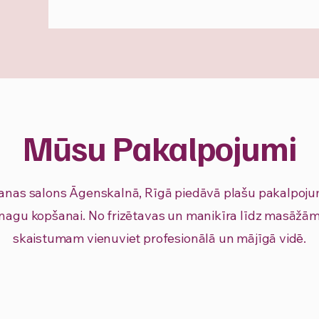
Mūsu Pakalpojumi
nas salons Āgenskalnā, Rīgā piedāvā plašu pakalpojum
nagu kopšanai. No frizētavas un manikīra līdz masāžām 
skaistumam vienuviet profesionālā un mājīgā vidē.