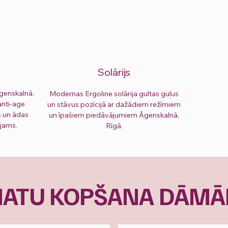
s
Solārijs
genskalnā.
Modernas Ergoline solārija gultas guļus
anti-age
un stāvus pozīcijā ar dažādiem režīmiem
s un ādas
un īpašiem piedāvājumiem Āgenskalnā,
ejams.
Rīgā.
ATU KOPŠANA DĀM