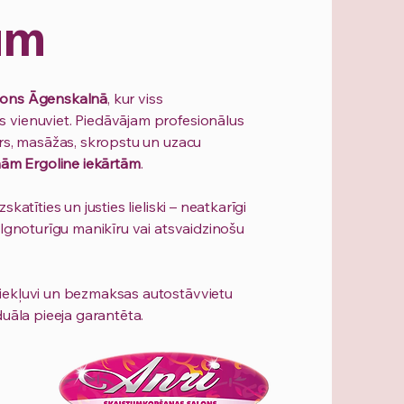
am
lons Āgenskalnā
, kur viss
 vienuviet. Piedāvājam profesionālus
īrs, masāžas, skropstu un uzacu
rnām Ergoline iekārtām
.
katīties un justies lieliski – neatkarīgi
ilgnoturīgu manikīru vai atsvaidzinošu
piekļuvi un bezmaksas autostāvvietu
duāla pieeja garantēta.