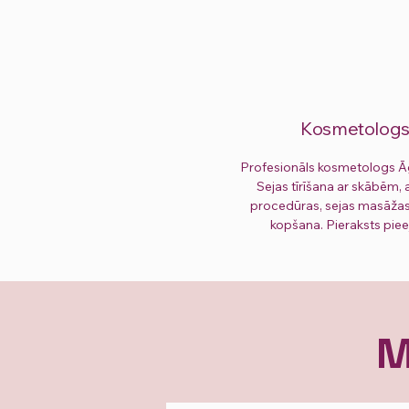
Kosmetolog
Profesionāls kosmetologs Ā
Sejas tīrīšana ar skābēm, 
procedūras, sejas masāža
kopšana. Pieraksts pie
M