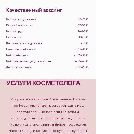
Качественный ваксинг
Ваксинг ног до колена
15–17 €
Полный ваксинг ног
25-30 €
Ваксинг рук
10-20 €
Подмышки
10-15 €
Верхняя губа / подбородок
от 7 €
Классическое бикини
от 12-20 €
Глубокое бикини
от 22-30 €
Глубокая депиляция для мужчин
от 35–45 €
Депиляция спины
от 15–25 €
УСЛУГИ КОСМЕТОЛОГА
Услуги косметолога в Агенскалнсе, Рига —
профессиональные процедуры для лица,
адаптированные под ваш тип кожи и
индивидуальные потребности. Предлагаем
чистку лица с кислотами, anti-age процедуры,
массажи лица и косметическую чистку спины