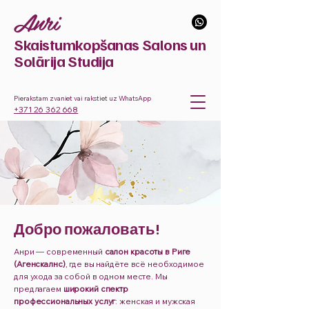
Anri
Skaistumkopšanas Salons
un
Solārija Studija
Pierakstam zvaniet vai rakstiet uz WhatsApp
+371 26 362 668
Добро пожаловать!
Анри — современный
салон красоты в Риге
(Агенскалнс)
, где вы найдёте всё необходимое
для ухода за собой в одном месте. Мы
предлагаем
широкий спектр
профессиональных услуг
: женская и мужская