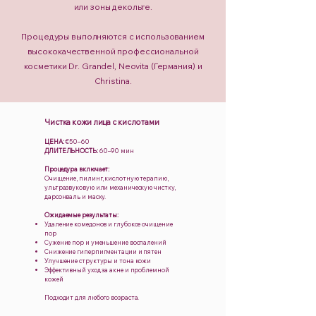
или зоны декольте.
Процедуры выполняются с использованием
высококачественной профессиональной
косметики Dr. Grandel, Neovita (Германия) и
Christina.
Чистка кожи лица с кислотами
ЦЕНА:
€50–60
ДЛИТЕЛЬНОСТЬ:
60–90 мин
Процедура включает:
Очищение, пилинг, кислотную терапию,
ультразвуковую или механическую чистку,
дарсонваль и маску.
Ожидаемые результаты:
Удаление комедонов и глубокое очищение
пор
Сужение пор и уменьшение воспалений
Снижение гиперпигментации и пятен
Улучшение структуры и тона кожи
Эффективный уход за акне и проблемной
кожей
Подходит для любого возраста.