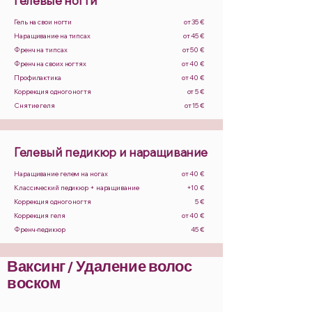
Гелевые ногти
Гель на свои ногти
от 35 €
Наращивание на типсах
от 45 €
Френч на типсах
от 50 €
Френч на своих ногтях
от 40 €
Профилактика
от 40 €
Коррекция одного ногтя
от 5 €
Снятие геля
от 15 €
Гелевый педикюр и наращивание
Наращивание гелем на ногах
от 40 €
Классический педикюр + наращивание
+10 €
Коррекция одного ногтя
5 €
Коррекция геля
от 40 €
Френч-педикюр
45 €
Ваксинг / Удаление волос
воском