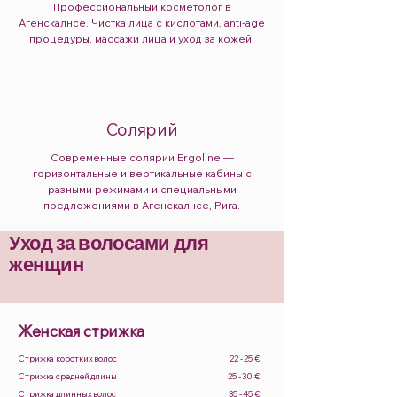
Профессиональный косметолог в
Агенскалнсе. Чистка лица с кислотами, anti-age
процедуры, массажи лица и уход за кожей.
Солярий
Современные солярии Ergoline —
горизонтальные и вертикальные кабины с
разными режимами и специальными
предложениями в Агенскалнсе, Рига.
Уход за волосами для
женщин
Женская стрижка
Стрижка коротких волос
22 - 25 €
Стрижка средней длины
25 - 30 €
Стрижка длинных волос
35 - 45 €