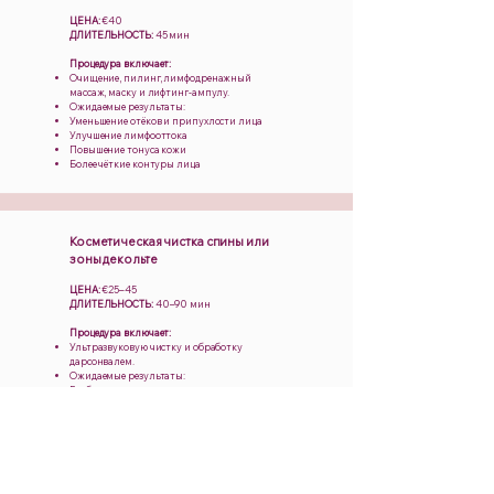
ЦЕНА:
€40
ДЛИТЕЛЬНОСТЬ:
45 мин
Процедура включает:
Очищение, пилинг, лимфодренажный
массаж, маску и лифтинг-ампулу.
Ожидаемые результаты:
Уменьшение отёков и припухлости лица
Улучшение лимфооттока
Повышение тонуса кожи
Более чёткие контуры лица
Косметическая чистка спины или
зоны декольте
ЦЕНА:
€25–45
ДЛИТЕЛЬНОСТЬ:
40–90 мин
Процедура включает:
Ультразвуковую чистку и обработку
дарсонвалем.
Ожидаемые результаты:
Глубокое очищение пор
Уменьшение воспалений и высыпаний
Улучшение текстуры кожи
Стимуляция обновления кожи