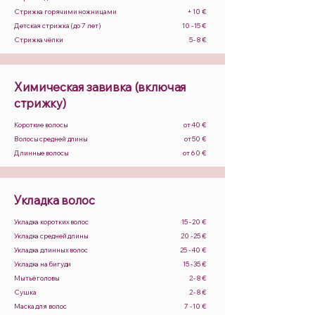
Стрижка горячими ножницами
+ 10 €
Детская стрижка (до 7 лет)
10 - 15 €
Стрижка чёлки
5 - 8 €
Химическая завивка (включая
стрижку)
Короткие волосы
от 40 €
Волосы средней длины
от 50 €
Длинные волосы
от 60 €
Укладка волос
Укладка коротких волос
15 - 20 €
Укладка средней длины
20 - 25 €
Укладка длинных волос
25 - 40 €
Укладка на бигуди
15 - 35 €
Мытьё головы
2 - 8 €
Сушка
2 - 8 €
Маска для волос
7 - 10 €