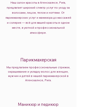
Наш салон красоты в Агенскалнсе, Рига,
предлагает широкий спектр услуг по уходу за
волосами, лицом, телом и ногтями. От
парикмахерских услуг и маникюра до массажей
и солярия — всё для вашей красоты в одном
месте, в уютной и профессиональной
атмосфере.
Парикмахерская
Мы предлагаем профессиональные стрижки,
окрашивание и укладку волос для женщин,
мужчин и детей в нашей парикмахерской в
Агенскалнсе, Рига.
Маникюр и педикюр