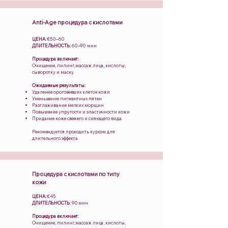
Anti-Age процедура с кислотами
ЦЕНА:
€50–60
ДЛИТЕЛЬНОСТЬ:
60–90 мин
Процедура включает:
Очищение, пилинг, массаж лица, кислоты,
сыворотку и маску.
Ожидаемые результаты:
Удаление ороговевших клеток кожи
Уменьшение пигментных пятен
Разглаживание мелких морщин
Повышение упругости и эластичности кожи
Придание коже свежего и сияющего вида
Рекомендуется проходить курсом для
длительного эффекта.
Процедура с кислотами по типу
кожи
ЦЕНА:
€45
ДЛИТЕЛЬНОСТЬ:
90 мин
Процедура включает:
Очищение, пилинг, массаж лица, кислоты,