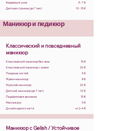
Коррекция усов
5 - 7 €
Детская стрижка (до 7 лет)
10 - 15 €
Маникюр и педикюр
Классический и повседневный
маникюр
Классический маникюр без лака
15 €
Классический маникюр с лаком
20 €
Покраска ногтей
5 €
Френч-маникюр
8 €
Мужской маникюр
20 €
Детский маникюр (до 7 лет)
10 €
Парафиновая ванночка
15 €
Массаж рук
5 €
Дизайн одного ногтя
от 2–4 €
Маникюр с Gelish / Устойчивое