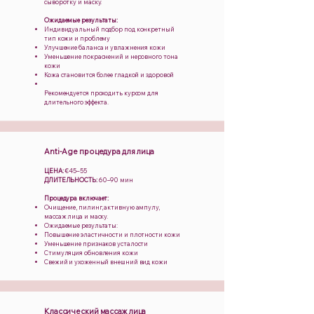
сыворотку и маску.
Ожидаемые результаты:
Индивидуальный подбор под конкретный
тип кожи и проблему
Улучшение баланса и увлажнения кожи
Уменьшение покраснений и неровного тона
кожи
Кожа становится более гладкой и здоровой
Рекомендуется проходить курсом для
длительного эффекта.
Anti-Age процедура для лица
ЦЕНА:
€45–55
ДЛИТЕЛЬНОСТЬ:
60–90 мин
Процедура включает:
Очищение, пилинг, активную ампулу,
массаж лица и маску.
Ожидаемые результаты:
Повышение эластичности и плотности кожи
Уменьшение признаков усталости
Стимуляция обновления кожи
Свежий и ухоженный внешний вид кожи
Классический массаж лица