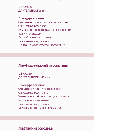
ЦЕНА
: €35
ДЛИТЕЛЬНОСТЬ:
45 мин
Процедура включает:
Очищение, пилинг, массаж лица и крем.
Ожидаемые результаты:
Улучшение кровообращения и снабжения
кожи кислородом
Расслабление мышц лица
Повышение тонуса кожи
Придание коже естественного сияния
Лимфодренажный массаж лица
ЦЕНА:
€35
ДЛИТЕЛЬНОСТЬ:
45 мин
Процедура включает:
Очищение, пилинг, массаж и крем.
Ожидаемые результаты:
Уменьшение отёков и припухлости лица
Улучшение лимфооттока
Повышение тонуса кожи
Более выраженные контуры лица
Лифтинг-массаж лица